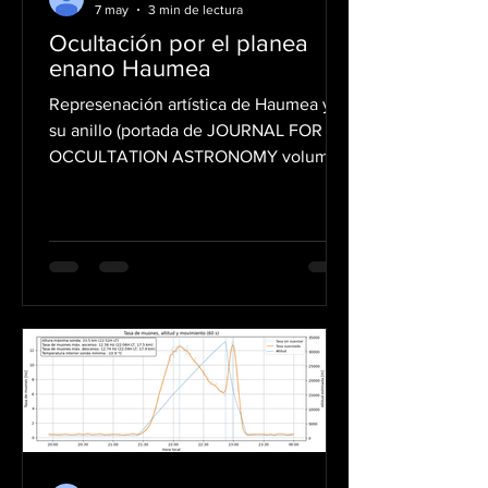
7 may
3 min de lectura
Ocultación por el planea
enano Haumea
Represenación artística de Haumea y
su anillo (portada de JOURNAL FOR
OCCULTATION ASTRONOMY volume
16 n.2) La observación de la ocultación
de Haumea del 4 de mayo de 2026
representaba una oportunidad
científica especialmente relevante para
el estudio de los objetos
transneptunianos. Este tipo de eventos
permite obtener información
extremadamente precisa sobre el
tamaño, forma, densidad y entorno de
estos cuerpos distantes mediante el
análisis de la desaparición momentánea
de