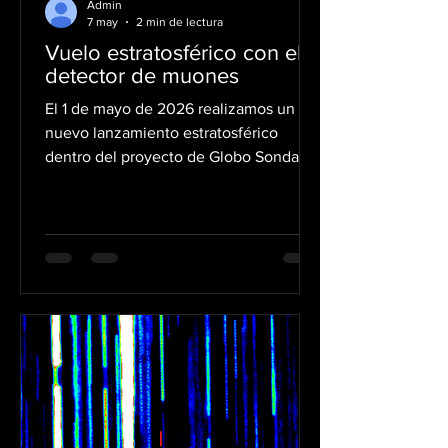
Admin
7 may
2 min de lectura
Vuelo estratosférico con el
detector de muones
El 1 de mayo de 2026 realizamos un
nuevo lanzamiento estratosférico
dentro del proyecto de Globo Sonda
coordinado por la Agrupación
Astronómica de Madrid (AAM) con
vistas al eclipse total de Sol del 12 de
agosto de 2026. Esta fecha fue
escogida deliberadamente porque la
posición del Sol reproducía
prácticamente las mismas condiciones
geométricas previstas para el día del
eclipse, lo que permitía ensayar en
condiciones muy similares a las reales.
La sonda incorporaba nuevos si