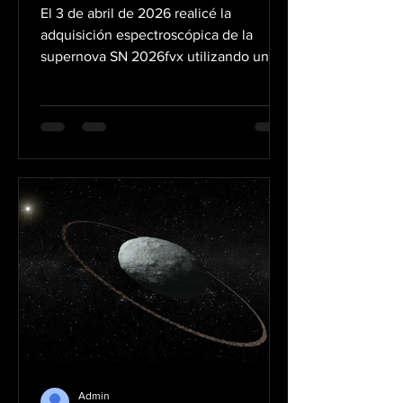
El 3 de abril de 2026 realicé la
adquisición espectroscópica de la
supernova SN 2026fvx utilizando un
espectrógrafo basado en una red de
difracción Star Analyzer SA100
adaptada para trabajar con rendija de
35 micras. La observación se llevó a
cabo mediante una secuencia de 15
exposiciones de 300 segundos,
acumulando un total de 1 hora y 15
minutos de integración. Aunque el Star
Analyzer suele utilizarse habitualmente
en configuraciones sin rendija, en este
caso se adaptó a un
Admin