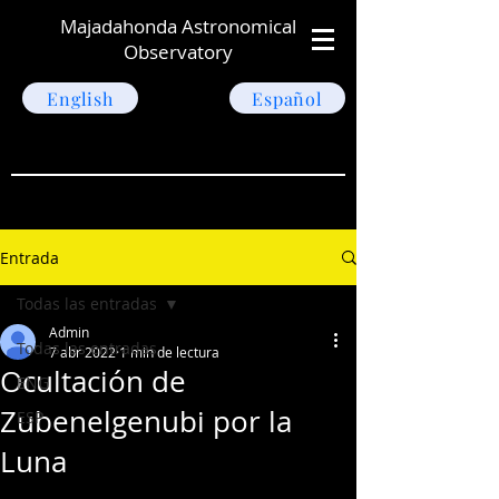
Majadahonda Astronomical
Observatory
English
Español
Entrada
Todas las entradas
Admin
Todas las entradas
7 abr 2022
1 min de lectura
Ocultación de
ENG
Zubenelgenubi por la
ESP
Luna