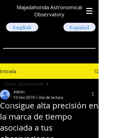
Majadahonda Astronomical
Observatory
English
Español
Entrada
Todas las entradas
Admin
Todas las entradas
10 nov 2019
1 min de lectura
Consigue alta precisión en
ENG
la marca de tiempo
ESP
asociada a tus